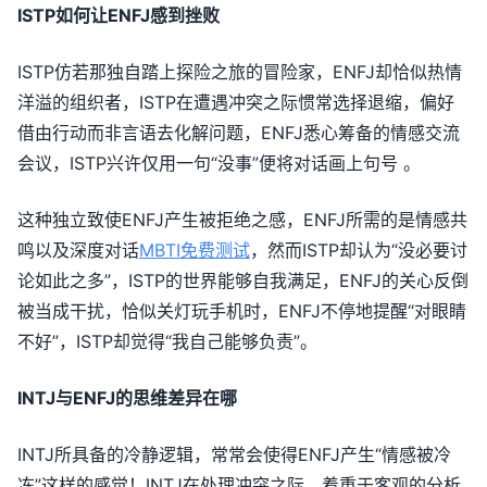
ISTP如何让ENFJ感到挫败
ISTP仿若那独自踏上探险之旅的冒险家，ENFJ却恰似热情
洋溢的组织者，ISTP在遭遇冲突之际惯常选择退缩，偏好
借由行动而非言语去化解问题，ENFJ悉心筹备的情感交流
会议，ISTP兴许仅用一句“没事”便将对话画上句号 。
这种独立致使ENFJ产生被拒绝之感，ENFJ所需的是情感共
鸣以及深度对话
MBTI免费测试
，然而ISTP却认为“没必要讨
论如此之多”，ISTP的世界能够自我满足，ENFJ的关心反倒
被当成干扰，恰似关灯玩手机时，ENFJ不停地提醒“对眼睛
不好”，ISTP却觉得“我自己能够负责”。
INTJ与ENFJ的思维差异在哪
INTJ所具备的冷静逻辑，常常会使得ENFJ产生“情感被冷
冻”这样的感觉！INTJ在处理冲突之际，着重于客观的分析