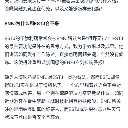
天，我们要来探讨一下ENFJ最容易出现摩擦的几种人格，
瞧瞧问题究竟出在何处，以及又能够怎样去化解！
ENFJ为什么和ESTJ合不来
ESTJ的干脆利落常常会被ENFJ错认为是“粗野无礼”！ESTJ
的最主要功能是外在的思考方式，致力于效率以及成果。他
们讲话如同发布工作陈述，直接点明问题关键，全然没有修
饰。这使得注重和谐氛围感的ENFJ立刻拉响警报！
缺乏人情味乃是ENFJ对ESTJ一贯的看法，然而ESTJ却觉
得ENFJ实在是过于情绪化了。一个心里想着这话会不会对
感情造成伤害，另一个则在琢磨解决方案究竟是什么。如同
近期游客在雪中攀爬长城时彼此相互搀扶那般，ENFJ所关
注的是团结互助真的好感人，而ESTJ或许更在意这种天气
状况下登山是否安全且高效。