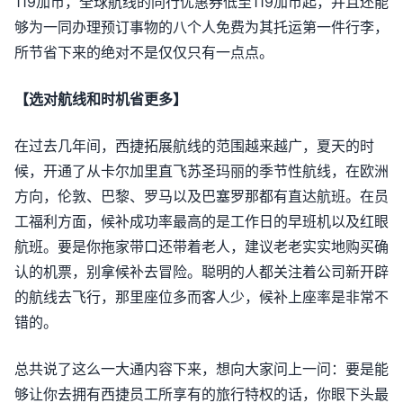
119加币，全球航线的同行优惠券低至119加币起，并且还能
够为一同办理预订事物的八个人免费为其托运第一件行李，
所节省下来的绝对不是仅仅只有一点点。
【选对航线和时机省更多】
在过去几年间，西捷拓展航线的范围越来越广，夏天的时
候，开通了从卡尔加里直飞苏圣玛丽的季节性航线，在欧洲
方向，伦敦、巴黎、罗马以及巴塞罗那都有直达航班。在员
工福利方面，候补成功率最高的是工作日的早班机以及红眼
航班。要是你拖家带口还带着老人，建议老老实实地购买确
认的机票，别拿候补去冒险。聪明的人都关注着公司新开辟
的航线去飞行，那里座位多而客人少，候补上座率是非常不
错的。
总共说了这么一大通内容下来，想向大家问上一问：要是能
够让你去拥有西捷员工所享有的旅行特权的话，你眼下头最