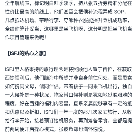
全年航线表，标记明白旺季淡季，把八张五折券精准分配在
性价比最高的航线上，他们甚至会把候补流程弄成 SOP，
几点抵达机场、带啥行李、穿哪种衣服能提升登机成功率，
全给你算计妥当，这哪里是坐飞机呀，这分明是把坐飞机当
作项目管理来做呢！
【ISFJ的贴心之旅】
ISFJ型人格秉持的旅行理念是将照顾他人置于首位，在获取
西捷福利后，他们脑海中所想并非自身前往何处，而是思索
如何携同父母，偕同伴侣，带着孩子一同乘飞机出行，独自
一人候补是一种状况，拖家带口候补则是犹如地狱般艰难的
程度，好在西捷的福利内容里，直系亲属能够享有一定的抵
扣优惠以及折扣，ISFJ们一年一度的那几次家庭旅行，从收
拾行李开始，接着预订接机服务，再到筹备零食，全都是提
前两周便开启操心模式，虽疲惫却也满怀愉悦。