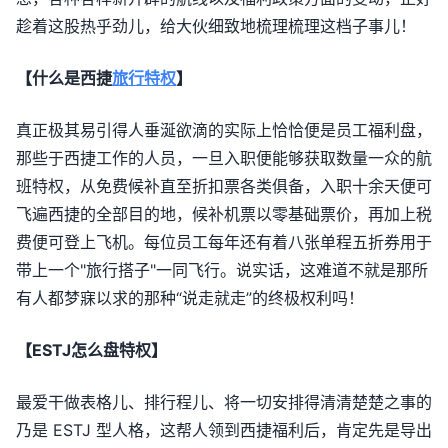
趁着这股热乎劲儿，给大伙细致地梳理梳理这档子事儿！
【什么是西捷
旅行特权
】
真正极其易引得人垂涎欲滴的实际上恰恰便是员工福利盘，
那些于西捷工作的人员，一旦入职便能够获取数量一众的航
班特权，从免费候补直至折扣票各类俱备，入职十余天便可
飞遍西捷的全部目的地，候补机票以零基础票价，再加上税
费便可登上飞机。每位员工每年还有着八张单程五折券用于
带上一个"旅行搭子"一同飞行。说实话，这难道不就是那所
有人都梦寐以求的那种“说走就走”的终极权利吗！
【ESTJ怎么盘特权】
最爱干做表格儿、排行程儿、将一切安排得清清楚楚之事的
乃是 ESTJ 型人格，这帮人领到西捷福利后，肯定先是导出