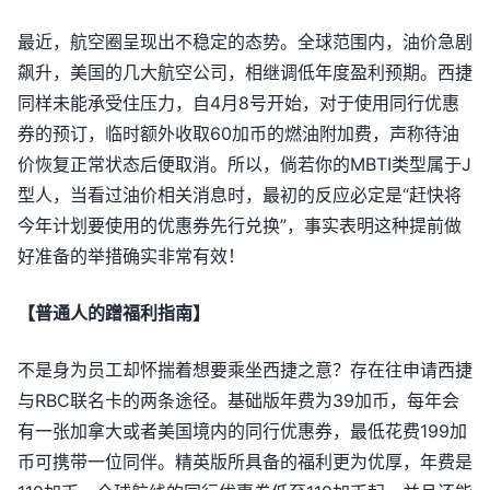
最近，航空圈呈现出不稳定的态势。全球范围内，油价急剧
飙升，美国的几大航空公司，相继调低年度盈利预期。西捷
同样未能承受住压力，自4月8号开始，对于使用同行优惠
券的预订，临时额外收取60加币的燃油附加费，声称待油
价恢复正常状态后便取消。所以，倘若你的MBTI类型属于J
型人，当看过油价相关消息时，最初的反应必定是“赶快将
今年计划要使用的优惠券先行兑换”，事实表明这种提前做
好准备的举措确实非常有效！
【普通人的蹭福利指南】
不是身为员工却怀揣着想要乘坐西捷之意？存在往申请西捷
与RBC联名卡的两条途径。基础版年费为39加币，每年会
有一张加拿大或者美国境内的同行优惠券，最低花费199加
币可携带一位同伴。精英版所具备的福利更为优厚，年费是