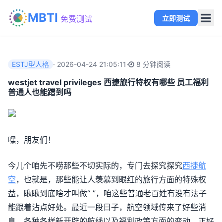
MBTI
立即测试
免费测试
ESTJ型人格
·
2026-04-24 21:05:11
·
8 分钟阅读
westjet travel privileges 西捷旅行特权有哪些 员工福利
普通人也能蹭到吗
嘿，朋友们！
今儿个咱先不唠那些不切实际的，专门去探究探究
西捷航
空
，也就是，那些能让人羡慕到眼红的旅行方面的特殊权
益，瞅瞅到底啥才叫做“ ”，咱这些普通老百姓有没有法子
能跟着沾点好处。最近一段日子，航空领域传来了好些消
息，各种各样新开辟的航线以及福利政策方面的变动，正好