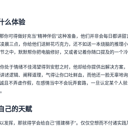
是什么体验
恋爱，那你可得做好充当“精神伴侣”这种准备，他们并非会每日都讲
凌晨三点，你给他们送鲜花巧克力，还不如送一本烧脑的推理小
节之中，默默帮你把电脑修好，又或者记着你随口提及的一个冷
你处于情绪不佳渴望得到安慰之时，他却给你提供出解决方案，
讲述逻辑、阐释道理，气得让你口吐鲜血，而他还一脸无辜地询
在于真诚且不弄虚作假，在感情当中不会玩弄套路，一旦认定某个人
。
挥自己的天赋
天赋予以发挥，那就得学会给自己“搭建梯子”。仅仅空想而不付诸实