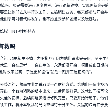
长领域吗，那是需要进行深度思考、进行逻辑建模、实现创新突破
要是让他们去从事行政工作、去搞销售业务、每天都参与开会并
他们宁可对着代码发呆，也不愿意去参加团建以及玩游戏。
症有救吗
是拖延症，想甩都甩不掉，为啥拖呢？因为他们追求完美呀，脑子
就是一直在思考，一直在筹备，永远都没开始，项目截止日期前
偏此时效率最高，于是更加坚信“最后一刻开工是正确的”。
去整治的，然而并非要采取过于严厉的方式。给他们一条小技巧
弄出一个较为粗略的版本出来，之后再做打算。这就如同撰写论
欠佳的初稿，后续再逐步进行修改完善。只要开始行动了，他们
续工作，将原本很乱的局面整理得十分出色。关键的诀窍在于要