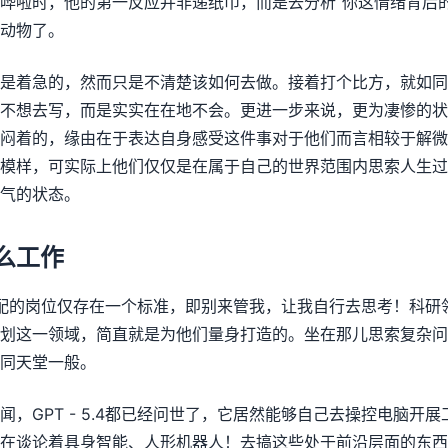
哗啦时，他的第一反应并非递纸巾，而是去分析“你这情绪背后
动物了。
是着急的，然而只是不清楚该如何去做。接着打个比方，就如同
不想去写，而是实实在在地不会。更进一步来说，更为凄惨的状况
闷着的，缘由在于表达自身感受这件事对于他们而言相较于解微
模样，可实际上他们仅仅是在属于自己的世界范围内思索人生过
气的状态。
什么工作
最适配的岗位仅存在一个标准，即别来管我，让我自行去思考！科
划这一领域，简直就是为他们量身打造的。坐在那儿思索复杂问
同天堂一般。
闻，GPT - 5.4都已经问世了，它居然能够自己去操控电脑开
在谈论着具身智能、人形机器人！去搞这些处于前沿层面的东西