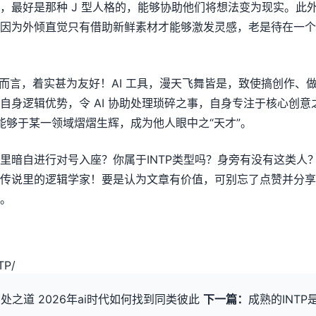
，最好是那种 J 型人格的，能够协助他们将想法变为现实。此
因为外倾直觉只有借助新鲜素材才能够激发灵感，老是待在一个
P 而言，着实甚为友好！AI 工具，漫天飞舞皆是，致使搞创作、
自身逻辑优势，令 AI 协助处理琐碎之事，自身专注于核心创
定能够于某一领域熠熠生辉，成为他人眼中之“天才”。
里暗自进行对号入座？你属于INTP类型吗？身旁有没有这类人
传说里的逻辑学家！要是认为文章有价值，可别忘了点赞并分享
。
TP
/
nfj相处之道 2026年ai时代如何找到同类彼此
下一篇：
成熟的INT