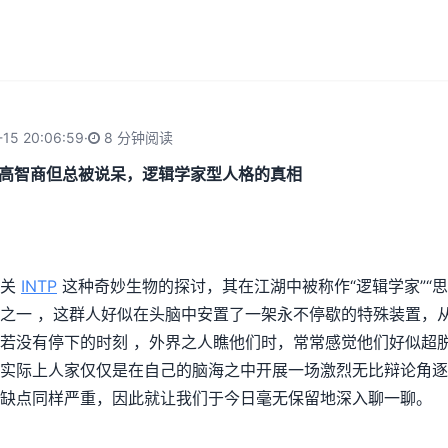
15 20:06:59
·
8 分钟阅读
析：高智商但总被说呆，逻辑学家型人格的真相
有关
INTP
这种奇妙生物的探讨，其在江湖中被称作“逻辑学家”“思
之一 ，这群人好似在头脑中安置了一架永不停歇的特殊装置，
若没有停下的时刻 ，外界之人瞧他们时，常常感觉他们好似超
实际上人家仅仅是在自己的脑海之中开展一场激烈无比辩论角逐
缺点同样严重，因此就让我们于今日毫无保留地深入聊一聊。