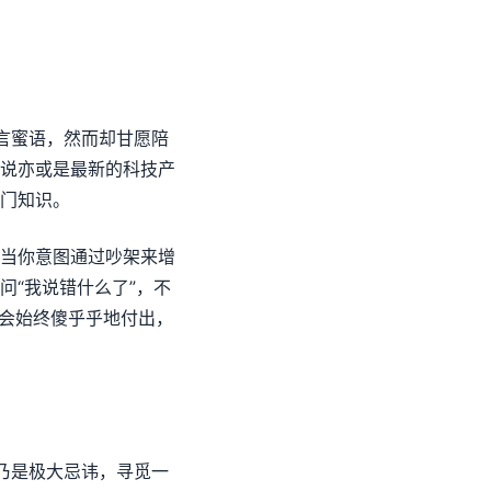
甜言蜜语，然而却甘愿陪
说亦或是最新的科技产
门知识。
当你意图通过吵架来增
问“我说错什么了”，不
就会始终傻乎乎地付出，
践乃是极大忌讳，寻觅一