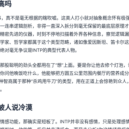
高吗
件事，真不是毫无根据的瞎吹嘘。这类人打小就对抽象概念怀有极
一连串逻辑剖析，非得一直深入拆分到毫无保留的最底层原理才
精密先进的仪器，时刻不停地扫描着外界各种信息，察觉逻辑漏
学家、哲学家都属于这个类型范畴，诸如像爱因斯坦、笛卡尔这
绝对毫无争议是INTP的典型代表人物。
那股聪明的劲头全都用在了“想”上面。要是你让他去修个灯泡
你问他晚饭吃什么，他能够把方圆五公里范围内餐厅的营养成分
这种智商属于那种“杀鸡用牛刀”的类型，用在正道上会惊艳到众人
。
总被人说冷漠
情感功能，那确实是短板了。INTP并非没有感情，只是处理感