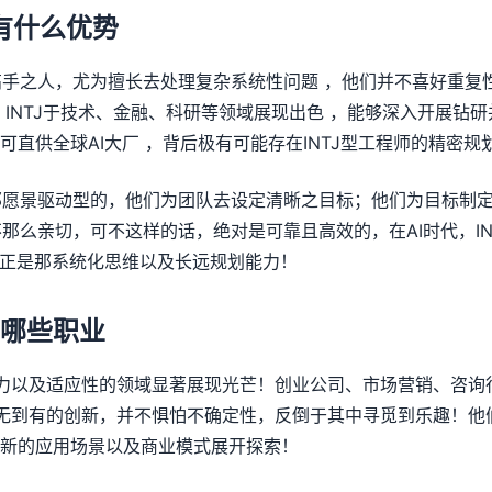
中有什么优势
称高手之人，尤为擅长去处理复杂系统性问题 ，他们并不喜好重复
，INTJ于技术、金融、科研等领域展现出色 ，能够深入开展钻研
可直供全球AI大厂 ，背后极有可能存在INTJ型工程师的精密规
是那愿景驱动型的，他们为团队去设定清晰之目标；他们为目标制
不那么亲切，可不这样的话，绝对是可靠且高效的，在AI时代，I
，正是那系统化思维以及长远规划能力！
事哪些职业
造力以及适应性的领域显著展现光芒！创业公司、市场营销、咨询
从无到有的创新，并不惧怕不确定性，反倒于其中寻觅到乐趣！他
新的应用场景以及商业模式展开探索！