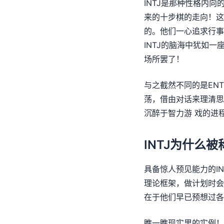
INTJ是那种性格内
来的十步棋的走向！这
的。他们一心追求行事
INTJ的脑海中犹如
场所罢了！
与之截然不同的是EN
荡，借由对话来理清思
沉醉于智力游 戏的进
INTJ为什么
具备惊人预见能力的I
理论框架，做计划时会
在于他们早已预想过各
瞧一瞧现实里的实例！