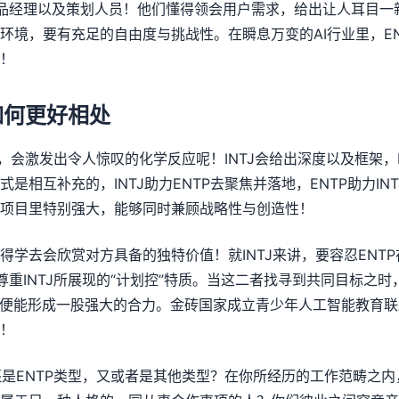
产品经理以及策划人员！他们懂得领会用户需求，给出让人耳目一新
环境，要有充足的自由度与挑战性。在瞬息万变的AI行业里，E
！
P如何更好相处
合作，会激发出令人惊叹的化学反应呢！INTJ会给出深度以及框架，
是相互补充的，INTJ助力ENTP去聚焦并落地，ENTP助力IN
项目里特别强大，能够同时兼顾战略性与创造性！
得学去会欣赏对方具备的独特价值！就INTJ来讲，要容忍ENTP
要尊重INTJ所展现的“计划控”特质。当这二者找寻到共同目标之
此便能形成一股强大的合力。金砖国家成立青少年人工智能教育
！
，还是ENTP类型，又或者是其他类型？在你所经历的工作范畴之