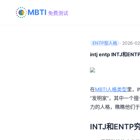
MBTI
免费测试
ENTP型人格
·
2026-02
intj entp INT
在
MBTI
人格类型
里，
“发明家”，其中一个
力的人格，瞧瞧他们于
INTJ和ENT