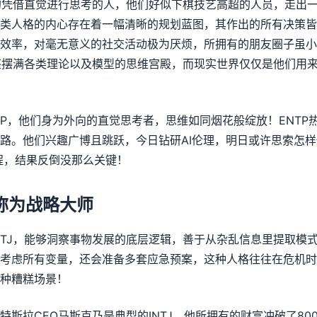
向的凭借直觉进行思考的人，他们好似下棋技艺高超的人员，走出
类人格的内心存在着一幅清晰的规划蓝图，其作出的所有决策皆
效率，对毫无意义的社交活动极为厌烦，所拥有的朋友圈子虽小
一座摆满各类理论以及模型的思维宫殿，而现实世界仅仅是他们用
TP，他们身为外向的直觉思考者，思维如同烟花般绽放！ENTP
路。他们兴趣广博且跳跃，今日钻研AI伦理，明日或许思索怎样
程，结果反倒没那么关键！
被称为战略大师
NTJ，能够洞察事物发展的底层逻辑，善于从杂乱信息里提取模
考虑所有变量，还会准备多套应急预案，这种人格往往在危机时
种糟糕场景！
特斯拉CEO马斯克乃是典型的INTJ，他所拥有的财富冲破了80