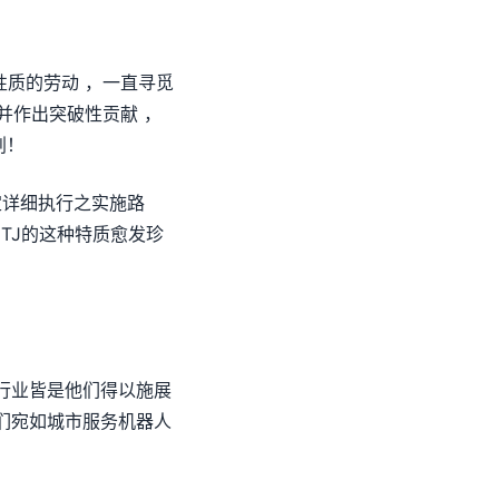
性质的劳动 ，一直寻觅
并作出突破性贡献 ，
划！
定详细执行之实施路
NTJ的这种特质愈发珍
行业皆是他们得以施展
们宛如城市服务机器人