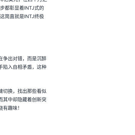
都彰显着INTJ式的
简直就是INTJ终极
在争出对错，而是沉醉
手陷入自相矛盾，这种
缝切换，找出那些看似
而其中却隐藏着创新突
饶有趣味！