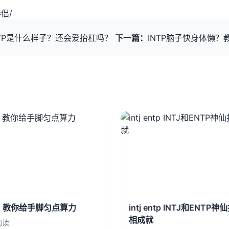
伴侣
/
NTP是什么样子？还会爱抬杠吗？
下一篇：
INTP脑子快身体懒
懒？教你给手脚匀点算力
intj entp INTJ和ENT
相成就
钟阅读