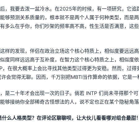
后，我要去泼一盆冷水。在2025年的时候，有一项研究，它追
能够预测关系质量的，根本就不是两个人属于何种类型，而是两
有多么在乎你，你们吵架的频率高不高，性生活是否满意，这些
这样的发现，伴侣在政治立场这个核心特质上，相似度要远远高
似度同样远远高于互补度，在智力这个核心特质之上，相似度依
INTP，在很大概率上会比寻找其他类型过得更为安稳。然而，过
身或许会觉得无聊。因而，千万别把MBTI当作算命的依据，它是
，是二十年才会出现一次的日子。倘若 INTP 们尚未寻得那个
能够接纳你全部稀奇古怪想法的人，说不定也正在某个隐秘角落
是什么人格类型？在评论区聊聊呗，让大伙儿看看哪对组合最甜