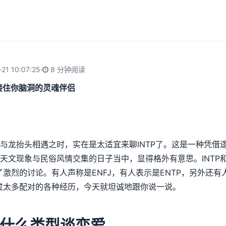
21 10:07:25
·
8 分钟阅读
能接住你脑洞的灵魂伴侣
与龙抬头相遇之时，实在是太适宜来聊INTP了。这是一种凭借
天文现象与民俗风情交集的日子当中，显得格外有意思。INTP
激烈的讨论。有人声称是ENFJ，有人表示是ENTP，另外还有人
睹过太多配对的各种经历，今天就坦诚地跟你说一说。
和什么类型谈恋爱