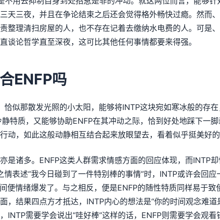
，是不用去抑制自身到处招惹是非的冲动。就这两位而言，能够针对
三天三夜，并且在争论结束之后还会觉得格外畅快过瘾。然而、
责整理清扫房屋的人，也不存在记着去缴纳水电费的人。可是、I
直谈论哲学直至深夜，这可比其他任何事情都要来得强。
合ENFP吗
情，恰似那散发光照的小太阳，能够将INTP这块宛如寒冰般的存
的冷静特质，又能够协助ENFP在其冲动之际，恰到好处地踩下一
行动，如此这般动静相互结合起来放眼望去，看着似乎挺美好的
亦是诸多。ENFP这类人群需求情感方面的回应体现，而INTP
之情表述“我今日碰到了一件特别棒的事情”时，INTP或许会回应
瞬间便情绪爆发了。与之相反，便是ENFP的随性特质同样易于致使
面，结果四点方才抵达，INTP内心的想法是“你的时间观念难道
INTP需要学会说出“哇好棒”这样的话，ENFP则需要学会观看