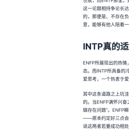
世故，而ENTP那里
这一论题相持争论长达
的，那便是、不存在负
意，能够有他人陪着一
INTP真的适
ENFP所展现出的热
态。而INTP所具备
爱思考，一个热衷于爱
其中这条道路之上坑洼
的。当ENFP满怀兴奋
辑存在问题”。ENFP
——原本约定好三点会
说这两者若要成功相处，