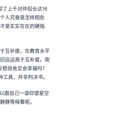
踪了上千对伴侣长达16
个人究竟是怎样相处
才是实实在在的硬指
于互补度，在教育水平
旧远远高于互补度。简
得安稳就肯定会幸福吗？
一种工具，并非判决书。
可以跟自己一道仰望星空
静静等候着呢。
！