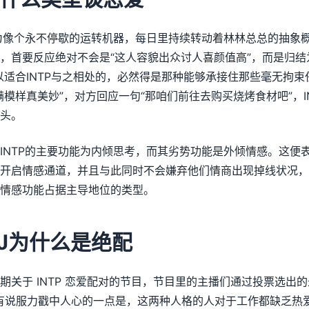
述为像个永不停歇的运转机器，每日里持续转动着林林总总的抽象
，首要反应绝对不会是“这人容貌出众讨人喜颜值高”，而是归结
以适合INTP与之相处的，必然得是那种能够承接住那些毫无拘
满模样真美妙”，对方回应一句“那咱们前往去购买烧烤食材吧”，I
头。
INTP的主要功能为内倾思考，而其劣势功能是外倾情感。这便
开启情感通道，并且与此同时不会嫌弃他们情商出现掉线状况，
情感功能占据主导地位的类型。
NFJ为什么是绝配
期关于 INTP 恋爱配对的节目，节目里的主播们通过投票选出
具有说服力戳中人心的一点是，这两种人格的人对于工作都缺乏热