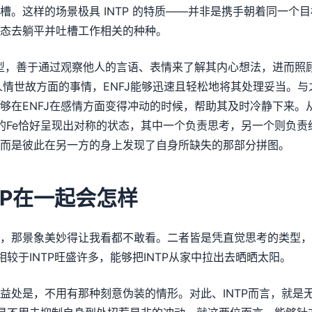
槽。这样的场景极具 INTP 的特质——并非是携手朝着同一个
态去躺平并吐槽工作相关的种种。
类型，善于通过观察他人的言语、表情来了解其内心想法，进而照
人情世故方面的事情，ENFJ能够迅速且轻松地将其处理妥当。与之
够在ENFJ在感情方面变得冲动的时候，帮助其及时冷静下来。
NFJ的Fe恰好呈现出对称的状态，其中一个负责思考，另一个则负
而是彼此在另一方的身上发现了自身所缺失的那部分拼图。
NTP在一起会怎样
了，那景象美妙得让我看都不敢看。二者皆是凭直觉思考的类型
相较于INTP旺盛许多，能够把INTP从家中拉出去晒晒太阳。
益处是，不用有那种刻意伪装的情形。对此、INTP而言，就是