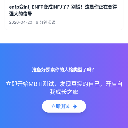
enfp变infj ENFP变成INFJ了？别慌！这是你正在变得
强大的信号
2026-04-20 · 6 分钟阅读
准备好探索你的人格类型了吗？
立即开始MBTI测试，发现真实的自己，开启自
我成长之旅
立即测试