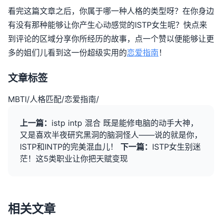
看完这篇文章之后，你属于哪一种人格的类型呀？在你身边
有没有那种能够让你产生心动感觉的ISTP女生呢？快点来
到评论的区域分享你所经历的故事，点一个赞以便能够让更
多的姐们儿看到这一份超级实用的
恋爱指南
！
文章标签
MBTI
/
人格匹配
/
恋爱指南
/
上一篇：
istp intp 混合 既是能修电脑的动手大神，
又是喜欢半夜研究黑洞的脑洞怪人——说的就是你，
ISTP和INTP的完美混血儿！
下一篇：
ISTP女生别迷
茫！这5类职业让你把天赋变现
相关文章