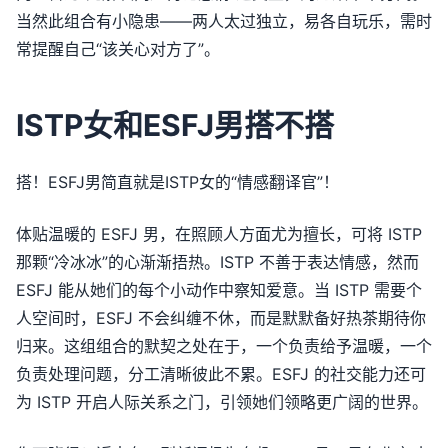
当然此组合有小隐患——两人太过独立，易各自玩乐，需时
常提醒自己“该关心对方了”。
ISTP女和ESFJ男搭不搭
搭！ESFJ男简直就是ISTP女的“情感翻译官”！
体贴温暖的 ESFJ 男，在照顾人方面尤为擅长，可将 ISTP
那颗“冷冰冰”的心渐渐捂热。ISTP 不善于表达情感，然而
ESFJ 能从她们的每个小动作中察知爱意。当 ISTP 需要个
人空间时，ESFJ 不会纠缠不休，而是默默备好热茶期待你
归来。这组组合的默契之处在于，一个负责给予温暖，一个
负责处理问题，分工清晰彼此不累。ESFJ 的社交能力还可
为 ISTP 开启人际关系之门，引领她们领略更广阔的世界。