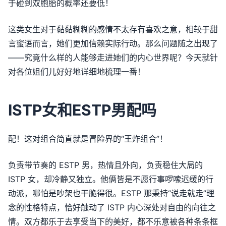
于碰到双胞胎的概率还要低！
这类女生对于黏黏糊糊的感情不太存有喜欢之意，相较于甜
言蜜语而言，她们更加信赖实际行动。那么问题随之出现了
——究竟什么样的人能够走进她们的内心世界呢？今天就针
对各位姐们儿好好地详细地梳理一番！
ISTP女和ESTP男配吗
配！这对组合简直就是冒险界的“王炸组合”！
负责带节奏的 ESTP 男，热情且外向，负责稳住大局的
ISTP 女，却冷静又独立。他俩皆是不愿行事啰嗦迟缓的行
动派，哪怕是吵架也干脆得很。ESTP 那秉持“说走就走”理
念的性格特点，恰好触动了 ISTP 内心深处对自由的向往之
情。双方都乐于去享受当下的美好，都不乐意被各种条条框