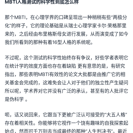
MBTI人格测试的科学性到底怎么样
那个MBTI，在心理学界的口碑呈现出一种稍稍有些“两极分
化”的样子，它的理论基础是从瑞士心理学家卡尔·荣格那里
来的，之后经由布里格斯母女进行发展，从而演变成了如今
我们所看到的那种有着16型人格的系统呢。
不过呢，这个测试的科学性始终存有争议，好些学者表明它
在统计学的效度方面也存在着缺陷 更有意思的是，有研究
指出，那些表明MBTI有效性的论文大批都是由推广它的相
关基金会完成的，这难免会让人对于他们的独立性产生疑问
所以呢，学术界对它并没有广泛的承认，甚至有的人批评它
是伪科学 。
呃，话又说回来，它跟当下更被广泛认可接受的“大五人格”
存在着相关性。你能够将它视作一个饶有趣味的自我探索起
始点，然而可千万别去当成最终的那种“人生判决书”。最近