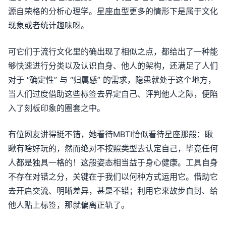
源自荣格的分析心理学。星座血型更多的情形下是属于文化
现象或者统计趣味呀。
可它们于流行文化里的确出现了相似之点，都给出了一种能
够快速进行分类以及认识自身、他人的架构，还满足了人们
对于 “确定性” 与 “归属感” 的需求，隐患就处于这个地方，
当人们过度借助这些标签去界定自己、评判他人之际，便陷
入了刻板印象的圈套之中。
有位网友讲得挺不错，她看待MBTI恰似看待星座那般：瞅
瞅有啥好玩的，然而绝对不按照类型去认定自己，毕竟任何
人都是独具一格的！这般姿态相当益于身心健康。工具自身
不存在对错之分，关键在于我们以何种方式运用它。借助它
去开启交流、明晰差异，甚是不错；利用它来故步自封、给
他人贴上标签，那就偏离正轨了。