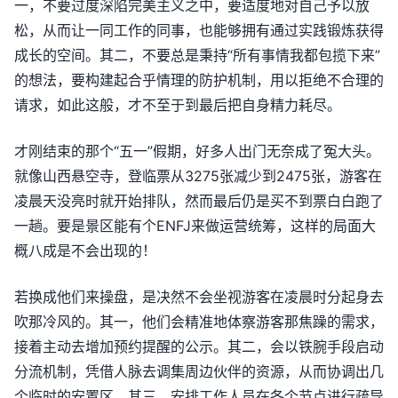
一，不要过度深陷完美主义之中，要适度地对自己予以放
松，从而让一同工作的同事，也能够拥有通过实践锻炼获得
成长的空间。其二，不要总是秉持“所有事情我都包揽下来”
的想法，要构建起合乎情理的防护机制，用以拒绝不合理的
请求，如此这般，才不至于到最后把自身精力耗尽。
才刚结束的那个“五一”假期，好多人出门无奈成了冤大头。
就像山西悬空寺，登临票从3275张减少到2475张，游客在
凌晨天没亮时就开始排队，然而最后仍是买不到票白白跑了
一趟。要是景区能有个ENFJ来做运营统筹，这样的局面大
概八成是不会出现的！
若换成他们来操盘，是决然不会坐视游客在凌晨时分起身去
吹那冷风的。其一，他们会精准地体察游客那焦躁的需求，
接着主动去增加预约提醒的公示。其二，会以铁腕手段启动
分流机制，凭借人脉去调集周边伙伴的资源，从而协调出几
个临时的安置区。其三，安排工作人员在各个节点进行疏导