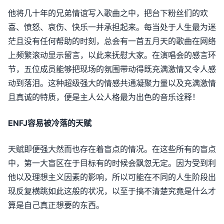
他将几十年的兄弟情谊写入歌曲之中，把台下粉丝们的欢
喜、愤怒、哀伤、快乐一并承担起来。每当处于人生最为迷
茫且没有任何帮助的时刻，总会有一首五月天的歌曲在网络
上频繁滚动显示留言，以此来抚慰大家。在演唱会的感言环
节，五位成员能够把现场的氛围带动得既充满激情又令人感
动到落泪。这种超级强大的情感共通凝聚力量以及充满激情
且真诚的特质，便是主人公人格最为出色的音乐诠释！
ENFJ容易被冷落的天赋
天赋即便强大然而也存在着盲点的情况。在这些所有的盲点
中，第一大盲区在于目标有的时候会飘忽无定。因为受到利
他以及理想主义因素的影响，所以可能在不同的人生阶段出
现反复横跳如此这般的状况，以至于搞不清楚究竟是什么才
算是自己真正想要的东西。