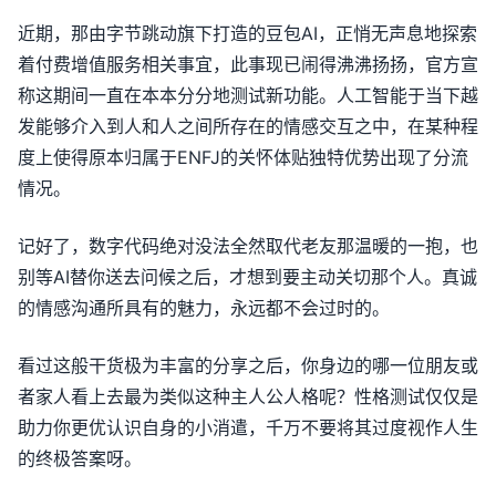
近期，那由字节跳动旗下打造的豆包AI，正悄无声息地探索
着付费增值服务相关事宜，此事现已闹得沸沸扬扬，官方宣
称这期间一直在本本分分地测试新功能。人工智能于当下越
发能够介入到人和人之间所存在的情感交互之中，在某种程
度上使得原本归属于ENFJ的关怀体贴独特优势出现了分流
情况。
记好了，数字代码绝对没法全然取代老友那温暖的一抱，也
别等AI替你送去问候之后，才想到要主动关切那个人。真诚
的情感沟通所具有的魅力，永远都不会过时的。
看过这般干货极为丰富的分享之后，你身边的哪一位朋友或
者家人看上去最为类似这种主人公人格呢？性格测试仅仅是
助力你更优认识自身的小消遣，千万不要将其过度视作人生
的终极答案呀。