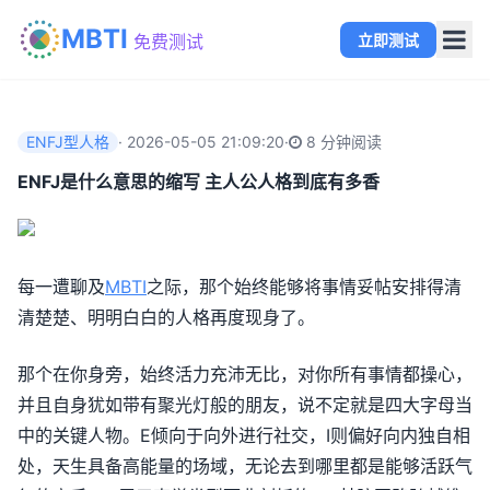
MBTI
立即测试
免费测试
ENFJ型人格
·
2026-05-05 21:09:20
·
8 分钟阅读
ENFJ是什么意思的缩写 主人公人格到底有多香
每一遭聊及
MBTI
之际，那个始终能够将事情妥帖安排得清
清楚楚、明明白白的人格再度现身了。
那个在你身旁，始终活力充沛无比，对你所有事情都操心，
并且自身犹如带有聚光灯般的朋友，说不定就是四大字母当
中的关键人物。E倾向于向外进行社交，I则偏好向内独自相
处，天生具备高能量的场域，无论去到哪里都是能够活跃气