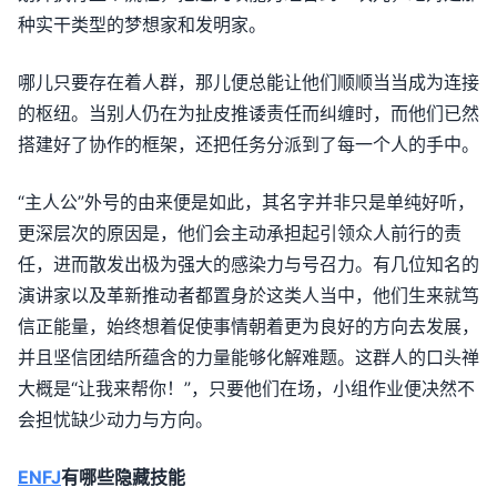
种实干类型的梦想家和发明家。
哪儿只要存在着人群，那儿便总能让他们顺顺当当成为连接
的枢纽。当别人仍在为扯皮推诿责任而纠缠时，而他们已然
搭建好了协作的框架，还把任务分派到了每一个人的手中。
“主人公”外号的由来便是如此，其名字并非只是单纯好听，
更深层次的原因是，他们会主动承担起引领众人前行的责
任，进而散发出极为强大的感染力与号召力。有几位知名的
演讲家以及革新推动者都置身於这类人当中，他们生来就笃
信正能量，始终想着促使事情朝着更为良好的方向去发展，
并且坚信团结所蕴含的力量能够化解难题。这群人的口头禅
大概是“让我来帮你！”，只要他们在场，小组作业便决然不
会担忧缺少动力与方向。
ENFJ
有哪些隐藏技能