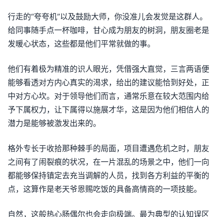
行走的“夸夸机”以及鼓励大师，你没准儿会发觉是这群人。
给同事随手点一杯咖啡，甘心成为朋友的树洞，朋友圈老是
发暖心状态，这些都是他们平常就做的事。
他们有着极为精准的识人眼光，凭借强大直觉，三言两语便
能够看透对方内心真实的渴求，给出的建议能恰到好处，正
中对方心坎。对于领导他们而言，通常乐意在较大范围内给
予下属权力，让下属得以施展才华，这是因为他们相信人的
潜力是能够被激发出来的。
格外专长于收拾那种棘手的局面，项目遭遇危机之时，朋友
之间有了闹裂痕的状况，在一片混乱的场景之中，他们一向
都能够保持镇定去充当调解的人员，找到各方利益的平衡的
点，这算作是老天爷恩赐吃饭的具备高情商的一项技能。
自然，这般热心肠偶尔也会走向极端。最为典型的认知误区