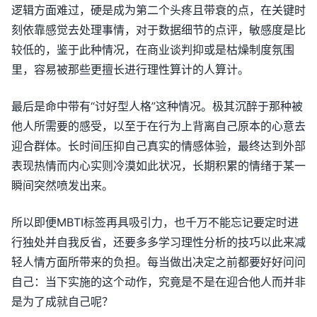
逻辑方面难过，硬是成为第二个头疼且带衰的点，在关键时
刻依靠感觉去处理事情，对于数据细节的点评，敏感度是比
较低的，鉴于此种情况，在商业谈判抑或是枯燥制度氛围
里，容易被那些更擅长进行理性算计的人算计。
最后是命中带有“讨好型人格”这种情况。极其沉醉于那种被
他人所需要的感受，以至于在行为上背离自己原本的心意去
迎合群体。长时间压抑自己真实的情感体验，最终达到外部
表现热情而内心实则冷漠如此状况，长期积累的情绪于某一
瞬间突然喷发出来。
所以即便MBTI标签再具吸引力，也千万不能忘记要定时进
行独处并自我反省，还要多多学习理性分析的技巧以此来减
轻人情方面所带来的负担。每当做出决定之前都要好好问问
自己：当下实施的这个动作，究竟是不是在迎合他人而并非
是为了成就自己呢？