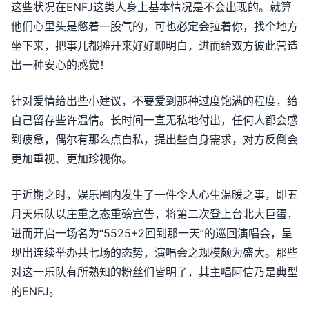
这些状况在ENFJ这类人身上基本情况是不会出现的。就算
他们心里头是憋着一股气的，可也必定会拉着你，找个地方
坐下来，把事儿都摊开来好好聊明白，进而给双方彼此营造
出一种安心的感觉！
针对爱情给出些小建议，不要爱到那种过度饱满的程度，给
自己留存些许温情。长时间一直无私地付出，任何人都会感
到疲惫，偶尔有那么点自私，提出些自身需求，对方反倒会
更加重视、更加珍视你。
于近期之时，娱乐圈内发生了一件令人心生温暖之事，即五
月天乐队以庄重之态重磅宣告，将第二次登上台北大巨蛋，
进而开启一场名为“5525+2回到那一天”的巡回演唱会，呈
现出连续举办共七场的态势，演唱会之规模颇为盛大。那些
对这一乐队有所熟知的粉丝们皆明了，其主唱阿信乃是典型
的ENFJ。