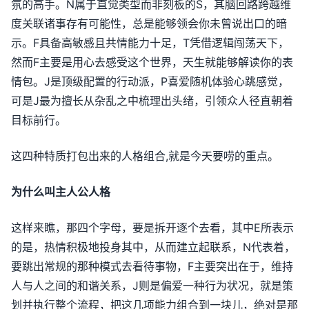
氛的高手。N属于直觉类型而非刻板的S，其脑回路跨越维
度关联诸事存有可能性，总是能够领会你未曾说出口的暗
示。F具备高敏感且共情能力十足，T凭借逻辑闯荡天下，
然而F主要是用心去感受这个世界，天生就能够解读你的表
情包。J是顶级配置的行动派，P喜爱随机体验心跳感觉，
可是J最为擅长从杂乱之中梳理出头绪，引领众人径直朝着
目标前行。
这四种特质打包出来的人格组合,就是今天要唠的重点。
为什么叫主人公人格
这样来瞧，那四个字母，要是拆开逐个去看，其中E所表示
的是，热情积极地投身其中，从而建立起联系，N代表着，
要跳出常规的那种模式去看待事物，F主要突出在于，维持
人与人之间的和谐关系，J则是偏爱一种行为状况，就是策
划并执行整个流程，把这几项能力组合到一块儿，绝对是那